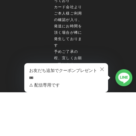
っており
カード会社より
ご本人様ご利用
の確認が入り、
発送にお時間を
頂く場合が稀に
発生しておりま
す
予めご了承の
程、宜しくお願
い致します
🚨ご購入時のカ
ード決済のエラ
ーは、当店にお
問合せ頂いても
お答えが出来か
ねます。
BASE/PayID
またはカード会
社に直接お問合
せ下さいませ。