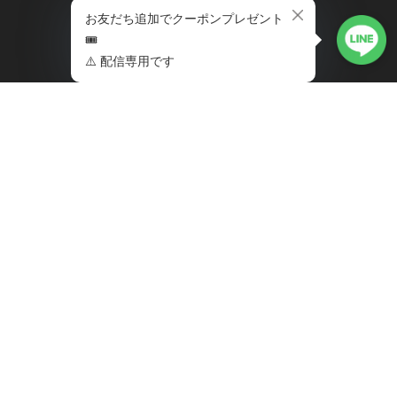
す
MENU
HOME
ABOUT
BLOG
MWM＊GTG
MYPAGE
CONTACT（for
maintenance）
MAIL MAGAZINE
いち早い新商品の情報やフォロ
ワー限定のお得なクーポン、
ブログ更新などの最新情報をメ
ルマガ購読者様にお届けいたし
ます。是非、ご登録下さいま
せ。