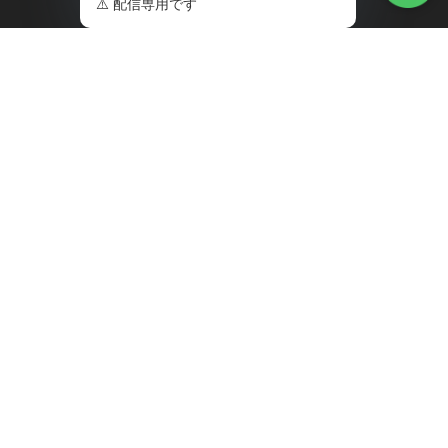
ABOUT
BLOG
MWM＊GTG
MYPAGE
CONTACT（for
maintenance）
MAIL MAGAZINE
いち早い新商品の情報やフォロ
ワー限定のお得なクーポン、 ブ
ログ更新などの最新情報をメル
マガ購読者様にお届けいたしま
す。是非、ご登録下さいませ。