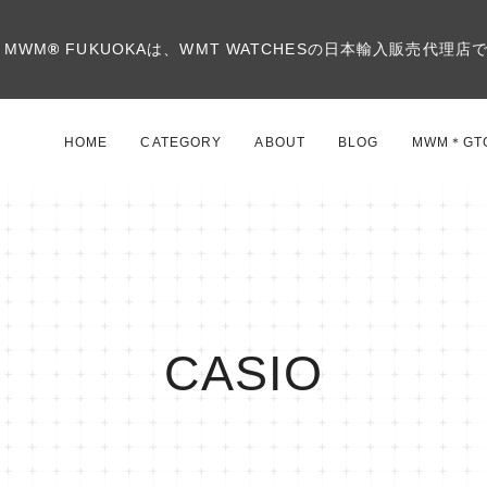
MWM
®
FUKUOKAは、WMT WATCHESの日本輸入販売代理店
HOME
CATEGORY
ABOUT
BLOG
MWM＊GT
CASIO