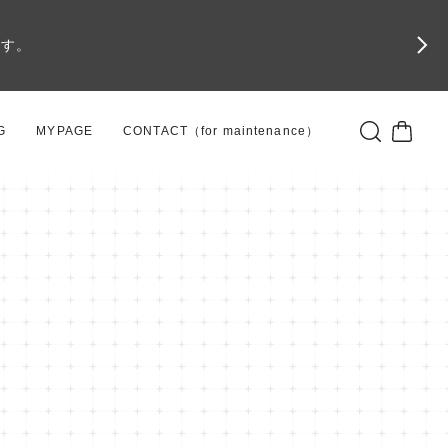
です。
G
MYPAGE
CONTACT（for maintenance）