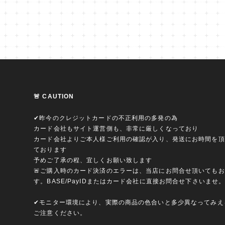
🚨 CAUTION
✔︎昨今のクレジットカードの不正利用の多発の為
カード会社もサイト運営側も、非常に厳しくなっており
カード会社よりご本人様ご利用の確認が入り、発送にお時間を頂
ております
予めご了承の程、宜しくお願い致します
🚨ご購入時のカード決済のエラーは、当店にお問合せ頂いても
す。BASE/PayIDまたはカード会社に直接お問合せ下さいませ
✔︎モニター環境により、実際の商品の色合いと多少異なってみ
ご注意ください。