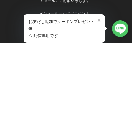
くメールにてお願い致します
✔︎ショールームはアポイント
制となっております
前日までにご予約お願い致し
ます
MENU
HOME
ABOUT
BLOG
MWM＊GTG
MYPAGE
CONTACT（for
maintenance）
MAIL MAGAZINE
いち早い新商品の情報やフォ
ロワー限定のお得なクーポ
ン、 ブログ更新などの最新情
報をメルマガ購読者様にお届
けいたします。是非、ご登録
下さいませ。