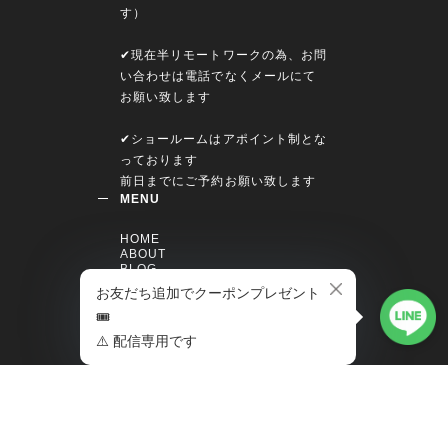
す）
✔︎現在半リモートワークの為、お問
い合わせは電話でなくメールにて
お願い致します
✔︎ショールームはアポイント制とな
っております
前日までにご予約お願い致します
MENU
HOME
ABOUT
BLOG
MWM＊GTG
MYPAGE
CONTACT（for maintenance）
MAIL MAGAZINE
いち早い新商品の情報やフォロワ
ー限定のお得なクーポン、 ブログ
更新などの最新情報をメルマガ購
読者様にお届けいたします。是
非、ご登録下さいませ。