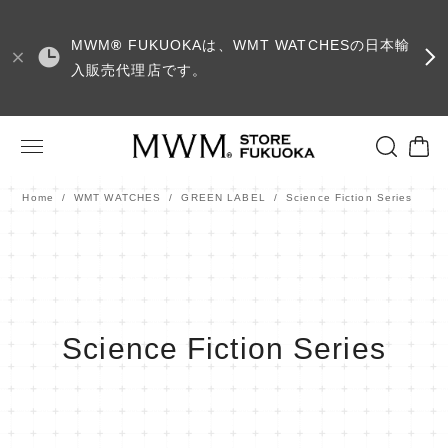
MWM
®
FUKUOKAは、WMT WATCHESの日本輸
入販売代理店です。
Home
WMT WATCHES
GREEN LABEL
Science Fiction Series
Science Fiction Series