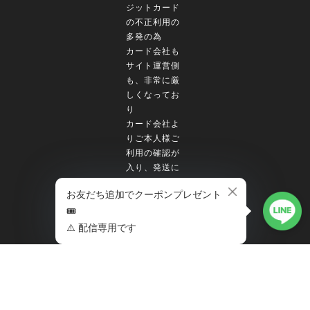
ジットカード
の不正利用の
多発の為
カード会社も
サイト運営側
も、非常に厳
しくなってお
り
カード会社よ
りご本人様ご
利用の確認が
入り、発送に
お時間を頂く
場合が稀に発
生しておりま
す
予めご了承の
程、宜しくお
願い致します
🚨ご購入時の
カード決済の