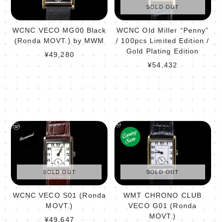
SOLD OUT
WCNC VECO MG00 Black
WCNC Old Miller “Penny”
(Ronda MOVT.) by MWM
/ 100pcs Limited Edition /
Gold Plating Edition
¥49,280
¥54,432
SOLD OUT
SOLD OUT
WCNC VECO S01 (Ronda
WMT CHRONO CLUB
MOVT.)
VECO G01 (Ronda
MOVT.)
¥49,647