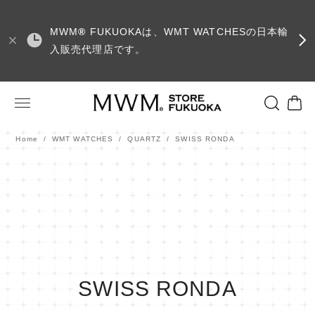
MWM
®
FUKUOKAは、WMT WATCHESの日本輸
入販売代理店です。
Home
WMT WATCHES
QUARTZ
SWISS RONDA
SWISS RONDA