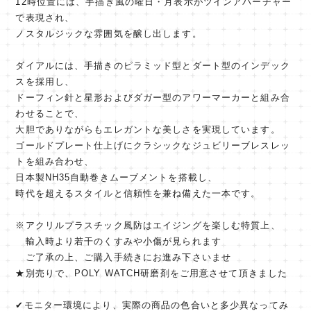
12時位置には、手描き風の曜日・月表示がツインアパーチャー
で表現され、
ノスタルジックな雰囲気を醸し出します。
ダイアルには、手描きのピラミッド型とダート型のインデック
スを採用し、
ドーフィン針と星形およびダガー型のアワーマーカーと組み合
わせることで、
大胆でありながらもエレガントな美しさを実現しています。
ゴールドプレート仕上げにクラシックなジュビリーブレスレッ
トを組み合わせ、
日本製NH35自動巻きムーブメントを搭載し、
時代を超えるスタイルと信頼性を兼ね備えた一本です。
※アクリルプラスチック風防はエイジングを楽しむ特質上、
輸入時より若干のくすみや小傷が見られます
ご了承の上、ご購入手続きにお進み下さいませ
★別売りで、POLY WATCH研磨剤をご用意させて頂きました
✔︎モニター環境により、実際の商品の色合いと多少異なってみ