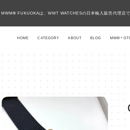
MWM
®
FUKUOKAは、WMT WATCHESの日本輸入販売代理店
HOME
CATEGORY
ABOUT
BLOG
MWM＊GT