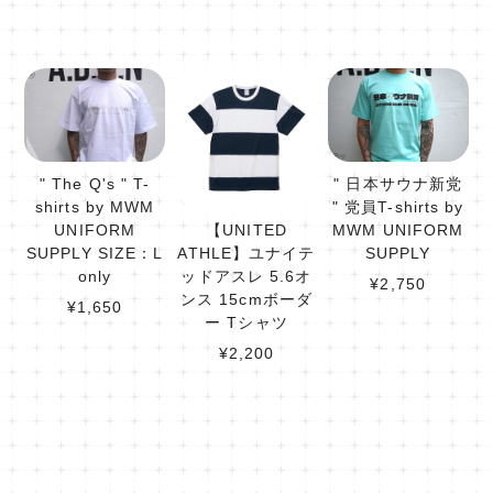
" The Q's " T-
" 日本サウナ新党
shirts by MWM
" 党員T-shirts by
UNIFORM
MWM UNIFORM
【UNITED
SUPPLY SIZE：L
SUPPLY
ATHLE】ユナイテ
only
ッドアスレ 5.6オ
¥2,750
ンス 15cmボーダ
¥1,650
ー Tシャツ
¥2,200