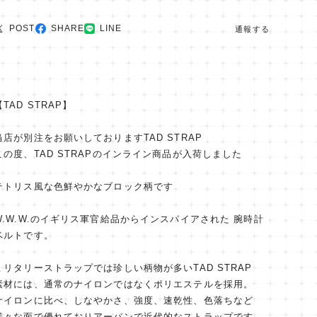
POST
SHARE
LINE
通報する
【TAD STRAP】
当店が別注をお願いしておりますTAD STRAP
この度、TAD STRAPのインライン商品が入荷しました
テトリス風な色鮮やかなブロック柄です
W.W.W.のイギリス軍官給品からインスパイアされた 腕時計
ベルトです。
ミリタリーストラップでは珍しい柄物が多いTAD STRAP
素材には、通常のナイロンではなくポリエステルを採用。
ナイロンに比べ、しなやかさ、強度、速乾性、色落ちなど
様々な面で優れておりアーバンで近代的なストラップです