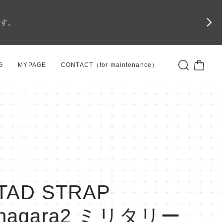
です。
G
MYPAGE
CONTACT（for maintenance）
TAD STRAP
nagara2 ミリタリー