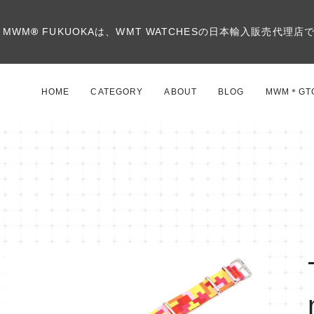
MWM
®
FUKUOKAは、WMT WATCHESの日本輸入販売代理店
HOME
CATEGORY
ABOUT
BLOG
MWM＊GT