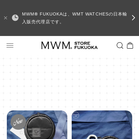
MWM
®
FUKUOKAは、WMT WATCHESの日本輸
入販売代理店です。