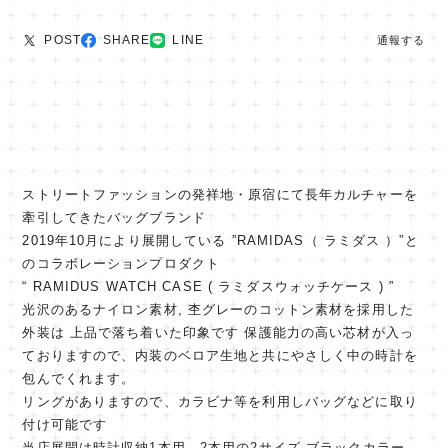
POST
SHARE
LINE
通報する
ストリートファッションの発祥地・原宿にて長年カルチャーを
牽引してきたバッグブランド
2019年10月により展開している ”RAMIDAS（ ラミダス ）”と
のコラボレーションプロダクト
“ RAMIDUS WATCH CASE ( ラミダスウォッチケース ) ”
光沢のあるナイロン素材, 杢グレーのコットン素材を採用した
外装は 上品で落ち着いた印象です 保護能力の高い芯材が入っ
ておりますので、内装のベロア生地と共にやさしく中の時計を
包んでくれます。
リングがありますので、カラビナ等を利用しバッグなどに取り
付け可能です
当店展開は時計収納1本用、2本用の2サイズ ブラックカラー。