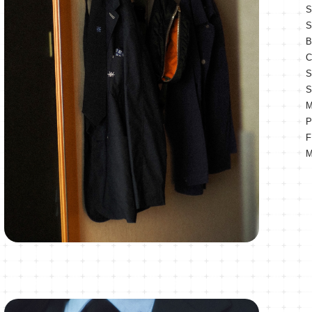
S
S
B
C
S
S
M
P
F
M