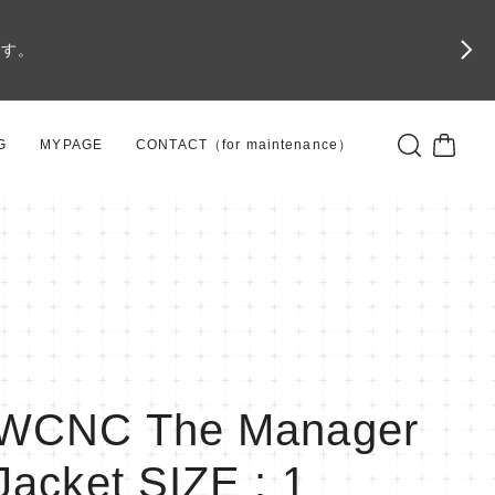
です。
G
MYPAGE
CONTACT（for maintenance）
WCNC The Manager
Jacket SIZE : 1