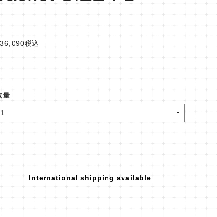
36,090
税込
数量
International shipping available