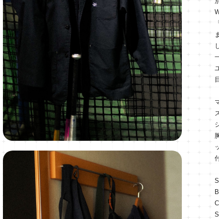
S
B
C
S