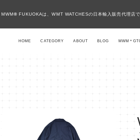
MWM
®
FUKUOKAは、WMT WATCHESの日本輸入販売代理店
HOME
CATEGORY
ABOUT
BLOG
MWM＊GT