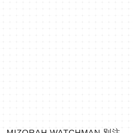
MIZORAH WATCHMAN 別注