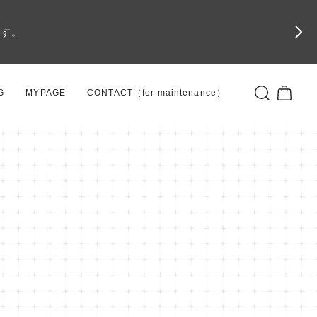
です。
G
MYPAGE
CONTACT（for maintenance）