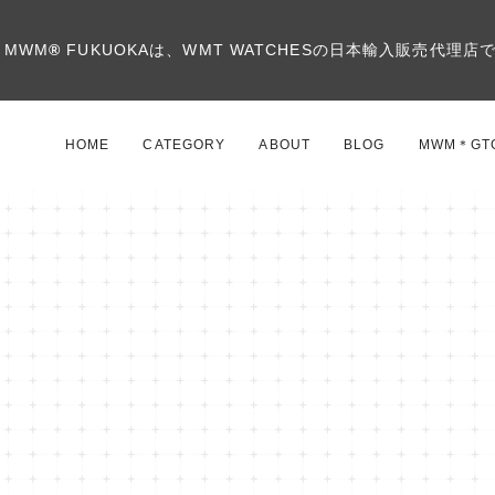
MWM
®
FUKUOKAは、WMT WATCHESの日本輸入販売代理店
HOME
CATEGORY
ABOUT
BLOG
MWM＊GT