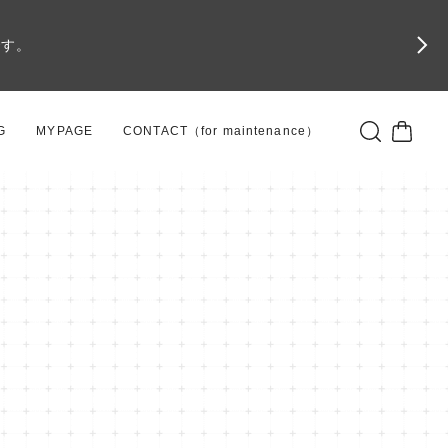
です。
G
MYPAGE
CONTACT（for maintenance）