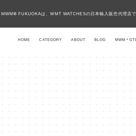
MWM
®
FUKUOKAは、WMT WATCHESの日本輸入販売代理店
HOME
CATEGORY
ABOUT
BLOG
MWM＊GT