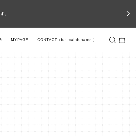
です。
G
MYPAGE
CONTACT（for maintenance）