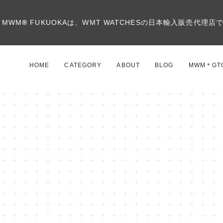
MWM
®
FUKUOKAは、WMT WATCHESの日本輸入販売代理店
HOME
CATEGORY
ABOUT
BLOG
MWM＊GT