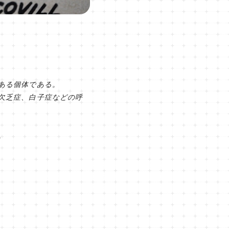
がある個体である。
欠乏症、白子症などの呼
。