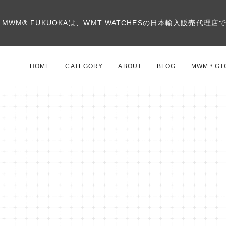
MWM
®
FUKUOKAは、WMT WATCHESの日本輸入販売代理店
HOME
CATEGORY
ABOUT
BLOG
MWM＊GT