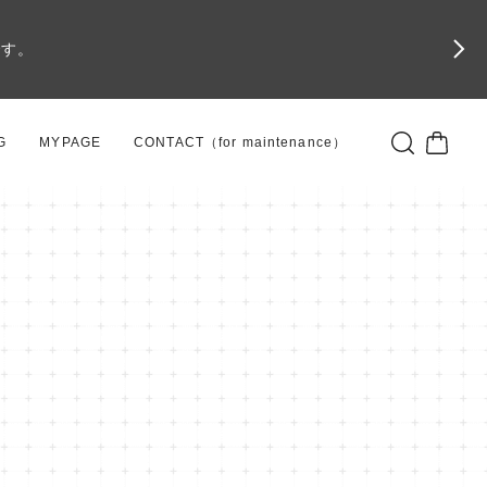
です。
G
MYPAGE
CONTACT（for maintenance）