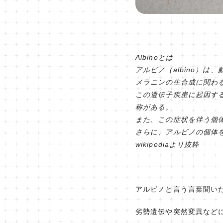
Albinoとは
アルビノ（albino）は
メラニンの生合成に関わ
この遺伝子疾患に起因す
称がある。
また、この症状を伴う個
さらに、アルビノの個体
wikipediaより抜粋
アルビノと言う言葉聞い
劣勢遺伝や突然変異など