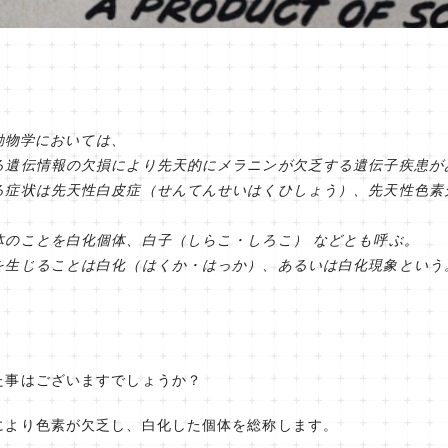
、動物学においては、
る遺伝情報の欠損により先天的にメラニンが欠乏する遺伝子疾患
る症状は先天性白皮症（せんてんせいはくひしょう）、先天性色素
体のことを白化個体、白子（しらこ・しろこ） などとも呼ぶ。
を生じることは白化（はくか・はっか）、あるいは白化現象という
た事はございますでしょうか？
により色素が欠乏し、白化した個体を総称します。