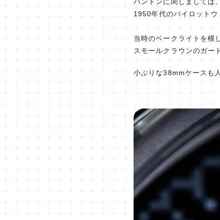
パントンに関しましては
1950年代のパイロット
当時のベークライトを模
スモールクラウンのガード
小ぶりな38mmケースも