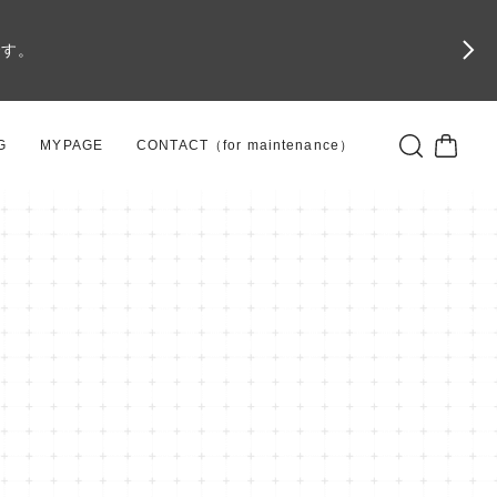
です。
G
MYPAGE
CONTACT（for maintenance）