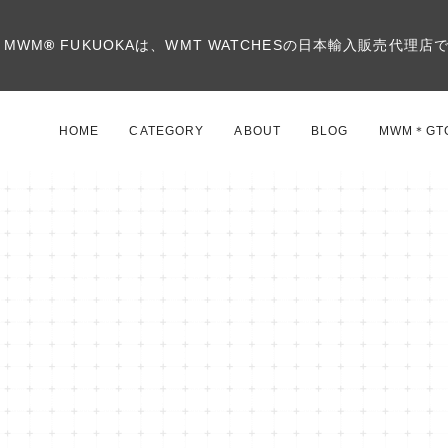
MWM
®
FUKUOKAは、WMT WATCHESの日本輸入販売代理店
HOME
CATEGORY
ABOUT
BLOG
MWM＊GT