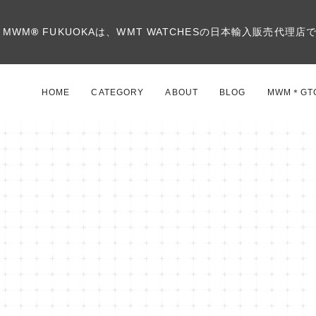
MWM
®
FUKUOKAは、WMT WATCHESの日本輸入販売代理店
HOME
CATEGORY
ABOUT
BLOG
MWM＊GT