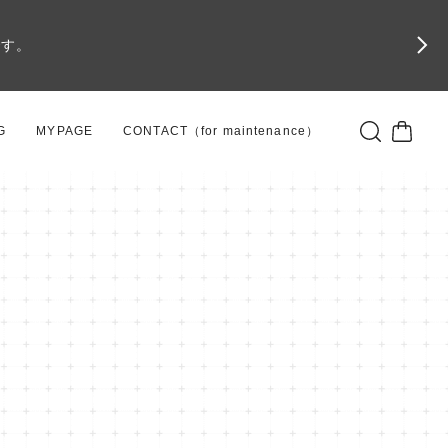
です。
G
MYPAGE
CONTACT（for maintenance）