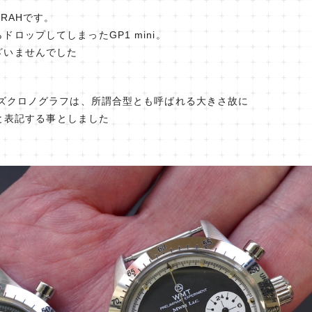
ORAHです。
ロップしてしまったGP1 mini。
ざいませんでした
イズクロノグラフは、所謂合型とも呼ばれる大きさ故に
zeと表記する事としました