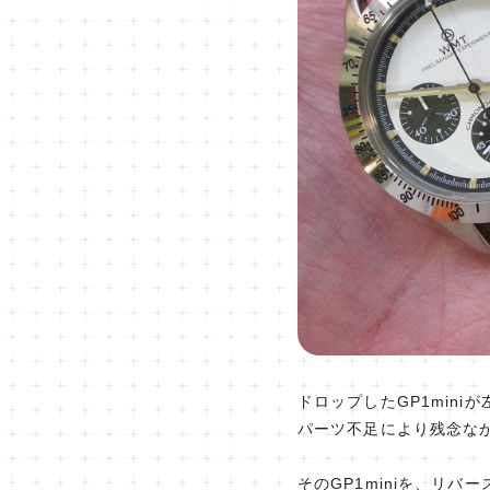
ドロップしたGP1mini
パーツ不足により残念な
そのGP1miniを、リ