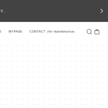
です。
G
MYPAGE
CONTACT（for maintenance）