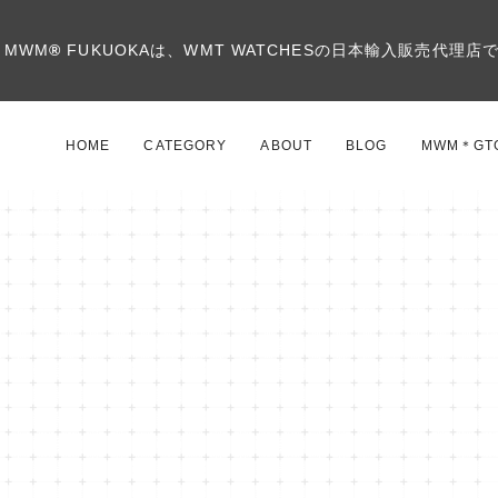
MWM
®
FUKUOKAは、WMT WATCHESの日本輸入販売代理店
HOME
CATEGORY
ABOUT
BLOG
MWM＊GT